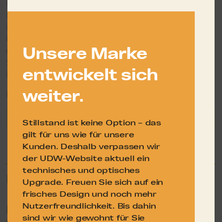
langsam, Sie sind unzufrieden mit der Teamleistung,
notwendige Veränderungen werden nicht umgesetzt? Dies
ist nur ein Teil der Situationen, die den Arbeitsprozess im
Unternehmen erschweren. Führungskräfte spielen dabei
Unsere Marke
eine wichtige Rolle. Wir beraten Sie gern und unterstützen
Sie mit maßgeschneiderten Angeboten speziell für Ihr
entwickelt sich
Unternehmen.
weiter.
Kontaktieren Sie uns gerne unter: info@udw.de
Inhalte im Bereich Führungskräfte
Stillstand ist keine Option – das
gilt für uns wie für unsere
Mehr Informationen
Kunden. Deshalb verpassen wir
der UDW-Website aktuell ein
technisches und optisches
Personal finden: mv4you
Upgrade. Freuen Sie sich auf ein
frisches Design und noch mehr
Nutzerfreundlichkeit. Bis dahin
Mecklenburg-Vorpommerns erste Adresse für
sind wir wie gewohnt für Sie